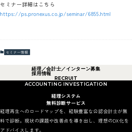
セミナー詳細はこちら
https://ps.pronexus.co.jp/seminar/6855.html
セミナー情報
経理／会計士／インターン募集
採用情報
RECRUIT
深視点
を
新しいモノの見
方
芯のある生き方へ
ACCOUNTING INVESTIGATION
経理システム
無料診断サービス
経理再生へのロードマップを、経験豊富な公認会計士が無
料で診断。現状の課題や改善点を導き出し、理想のDX化を
アドバイスします。