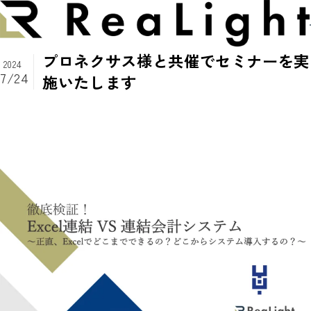
プロネクサス様と共催でセミナーを実
2024
ReaLightについて
7/24
施いたします
メッセージ
経理サービス
会社概要
経理DX
支援実績
メンバー紹介
経理OS
お知らせ
提携先
経理HR
ニュース
採用情報
自社プロダクト
セミナー
お問い合わせ
ブログ