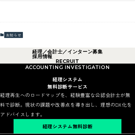
経理システム無料診断
お知らせ
経理／会計士／インターン募集
採用情報
RECRUIT
深視点
を
新しいモノの見
方
芯のある生き方へ
ACCOUNTING INVESTIGATION
経理システム
無料診断サービス
経理再生へのロードマップを、経験豊富な公認会計士が無
料で診断。現状の課題や改善点を導き出し、理想のDX化を
アドバイスします。
経理システム無料診断