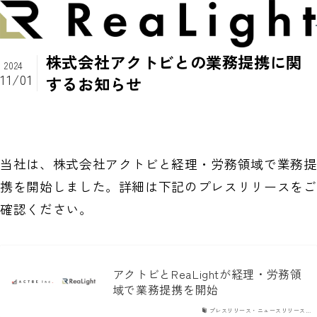
株式会社アクトビとの業務提携に関
2024
ReaLightについて
11/01
するお知らせ
メッセージ
経理サービス
会社概要
当社は、株式会社アクトビと経理・労務領域で業務提
経理DX
支援実績
メンバー紹介
携を開始しました。詳細は下記のプレスリリースをご
経理OS
確認ください。
お知らせ
提携先
経理HR
ニュース
採用情報
自社プロダクト
アクトビとReaLightが経理・労務領
セミナー
域で業務提携を開始
お問い合わせ
プレスリリース・ニュースリリース…
ブログ