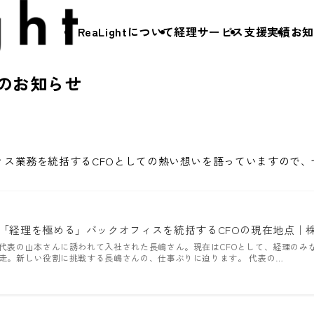
ReaLightについて
経理サービス
支援実績
お知
のお知らせ
ReaLightについて
メッセージ
支援実績
ス業務を統括するCFOとしての熱い想いを語っていますので、
会社概要
採用情報
メンバー紹介
「経理を極める」バックオフィスを統括するCFOの現在地点｜株式会
経理サービス
提携先
代表の山本さんに誘われて入社された長嶋さん。現在はCFOとして、経理のみ
走。新しい役割に挑戦する長嶋さんの、仕事ぶりに迫ります。 代表の…
経理DX
お知らせ