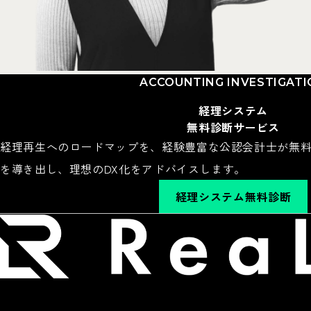
経理
会計士
ACCOUNTING INVESTIGAT
ACCOUNTANT
CERTIFIED
経理システム
PUBLIC
ACCOUNTANT
無料診断サービス
経理再生へのロードマップを、経験豊富な公認会計士が無
を導き出し、理想のDX化をアドバイスします。
経理システム無料診断