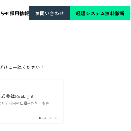
らせ
採用情報
お問い合わせ
経理システム無料診断
ぜひご一読ください！
社ReaLight
ならず社内の仕組み作りにも奔
note（ノート）