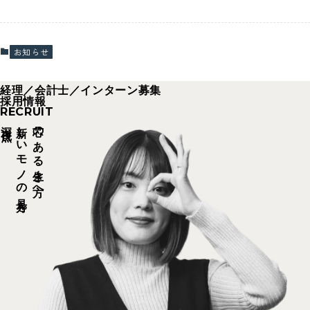
お知らせ
経理／会計士／インターン募集
採用情報
RECRUIT
深視点
新しいモノの見方を
芯のある生き方へ