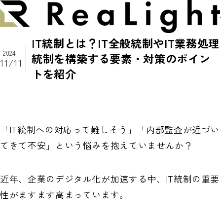
IT統制とは？IT全般統制やIT業務処理
ReaLightについて
2024
統制を構築する要素・対策のポイン
11/11
トを紹介
メッセージ
経理サービス
会社概要
経理DX
支援実績
メンバー紹介
「IT統制への対応って難しそう」「内部監査が近づい
経理OS
てきて不安」という悩みを抱えていませんか？
お知らせ
提携先
経理HR
ニュース
近年、企業のデジタル化が加速する中、IT統制の重要
採用情報
自社プロダクト
性がますます高まっています。
セミナー
お問い合わせ
ブログ