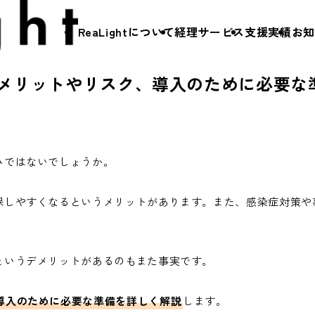
ReaLightについて
経理サービス
支援実績
お知
メリットやリスク、導入のために必要な
ReaLightについて
メッセージ
支援実績
みではないでしょうか。
会社概要
採用情報
保しやすくなるというメリットがあります。また、感染症対策や
メンバー紹介
経理サービス
提携先
というデメリットがあるのもまた事実です。
経理DX
お知らせ
導入のために必要な準備を詳しく解説
します。